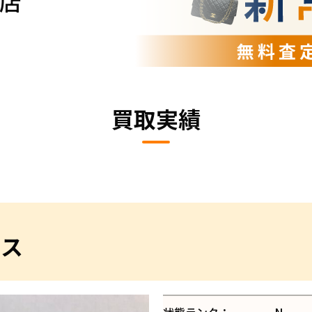
店
買取実績
レス