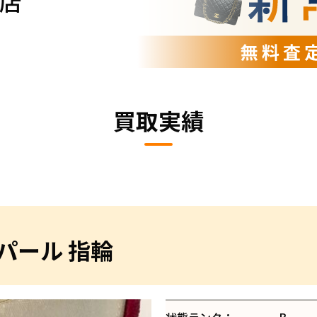
店
買取実績
 パール 指輪