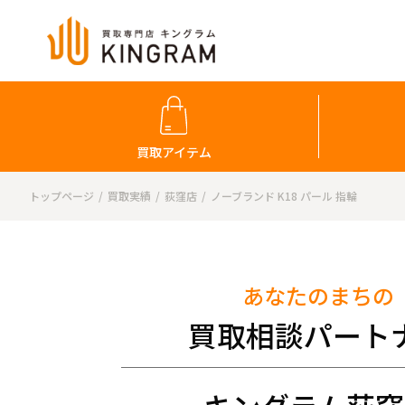
買取アイテム
トップページ
買取実績
荻窪店
ノーブランド K18 パール 指輪
あなたのまちの
買取相談パート