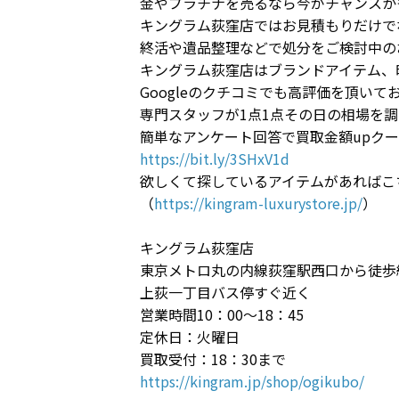
金やプラチナを売るなら今がチャンスか
キングラム荻窪店ではお見積もりだけで
終活や遺品整理などで処分をご検討中の
キングラム荻窪店はブランドアイテム、
Googleのクチコミでも高評価を頂いて
専門スタッフが1点1点その日の相場を
簡単なアンケート回答で買取金額upクー
https://bit.ly/3SHxV1d
欲しくて探しているアイテムがあればこ
（
https://kingram-luxurystore.jp/
）
キングラム荻窪店
東京メトロ丸の内線荻窪駅西口から徒歩
上荻一丁目バス停すぐ近く
営業時間10：00～18：45
定休日：火曜日
買取受付：18：30まで
https://kingram.jp/shop/ogikubo/