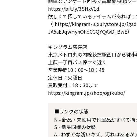
簡単なアンケート回答で買取金額upクー
https://bit.ly/3SHxV1d
欲しくて探しているアイテムがあればこ
（https://kingram-luxurystore.jp/?
JA5aEJqwHyhOhoCGQYQAvD_BwE）
キングラム荻窪店
東京メトロ丸の内線荻窪駅西口から徒歩
上荻一丁目バス停すぐ近く
営業時間10：00～18：45
定休日：火曜日
買取受付：18：30まで
https://kingram.jp/shop/ogikubo/
■ランクの状態
N - 新品・未使用で付属品がすべて
S - 新品同様の状態
A - わずかな浅いキズ、汚れはある