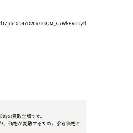
kYndtZjmc0D4YDV06zekQM_C7WkPRooytl
却時の買取金額です。
り、価格が変動するため、参考価格と