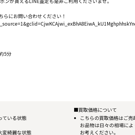
ポンが貰えるLINE査定も是非ご利用くださいませ。
ちらにお問い合わせください！
gad_source=1&gclid=CjwKCAjwi_exBhA8EiwA_kU1Mghphhs
約5分
■買取価格について
揃っている状態
こちらの買取価格はご売
お品物は日々の相場によ
が大変綺麗な状態
お考えください。