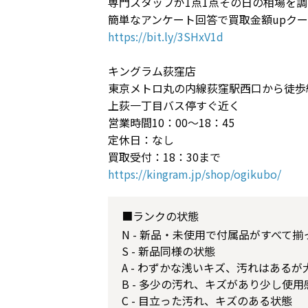
専門スタッフが1点1点その日の相場を
簡単なアンケート回答で買取金額upクー
https://bit.ly/3SHxV1d
キングラム荻窪店
東京メトロ丸の内線荻窪駅西口から徒歩
上荻一丁目バス停すぐ近く
営業時間10：00～18：45
定休日：なし
買取受付：18：30まで
https://kingram.jp/shop/ogikubo/
■ランクの状態
N - 新品・未使用で付属品がすべて
S - 新品同様の状態
A - わずかな浅いキズ、汚れはある
B - 多少の汚れ、キズがあり少し使
C - 目立った汚れ、キズのある状態