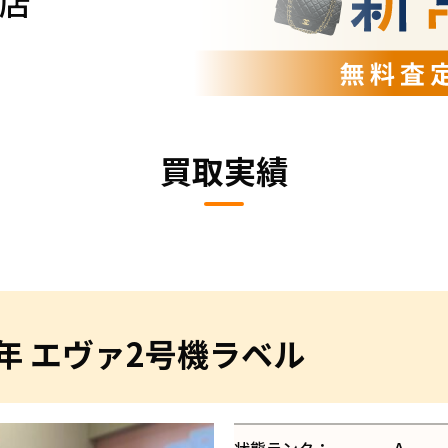
店
買取実績
年 エヴァ2号機ラベル