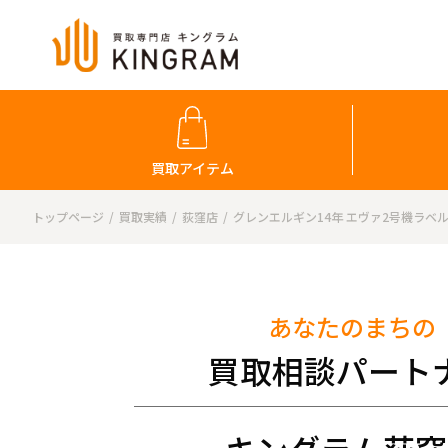
買取アイテム
トップページ
買取実績
荻窪店
グレンエルギン14年 エヴァ2号機ラベ
あなたのまちの
買取相談パート