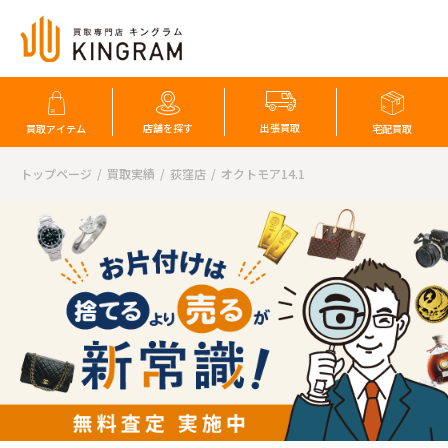
店舗を探す
出張買取
買取アイテム
宅配買取
トップページ
買取実績
荻窪店
オクトモア14.1