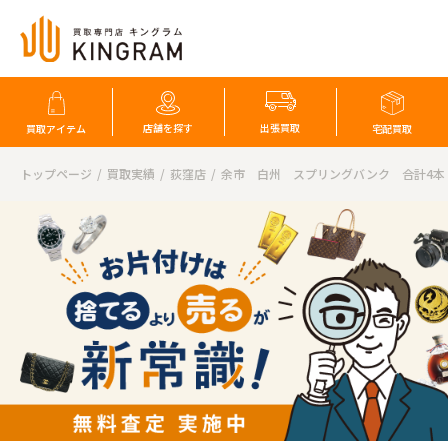
店舗を探す
出張買取
買取アイテム
宅配買取
トップページ
買取実績
荻窪店
余市 白州 スプリングバンク 合計4本