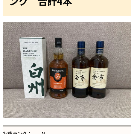
ンク 合計4本
状態ランク：
N