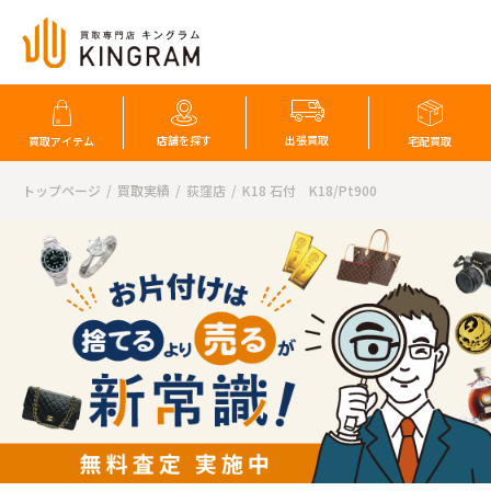
店舗を探す
出張買取
買取アイテム
宅配買取
トップページ
買取実績
荻窪店
K18 石付 K18/Pt900