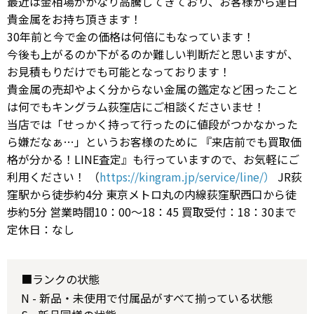
最近は金相場がかなり高騰してきており、お客様から連日
貴金属をお持ち頂きます！
30年前と今で金の価格は何倍にもなっています！
今後も上がるのか下がるのか難しい判断だと思いますが、
お見積もりだけでも可能となっております！
貴金属の売却やよく分からない金属の鑑定など困ったこと
は何でもキングラム荻窪店にご相談くださいませ！
当店では「せっかく持って行ったのに値段がつかなかった
ら嫌だなぁ…」というお客様のために 『来店前でも買取価
格が分かる！LINE査定』も行っていますので、お気軽にご
利用ください！ （
https://kingram.jp/service/line/）
JR荻
窪駅から徒歩約4分 東京メトロ丸の内線荻窪駅西口から徒
歩約5分 営業時間10：00～18：45 買取受付：18：30まで
定休日：なし
■ランクの状態
N - 新品・未使用で付属品がすべて揃っている状態