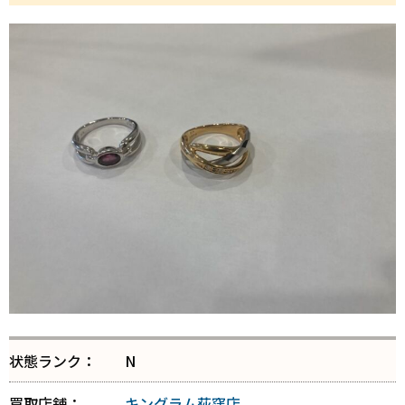
状態ランク：
N
買取店舗：
キングラム荻窪店