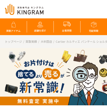
店舗を探す
出張買取
買取アイテム
宅配買取
トップページ
買取実績
大牟田店
Cartier カルティエ パンテール ショ