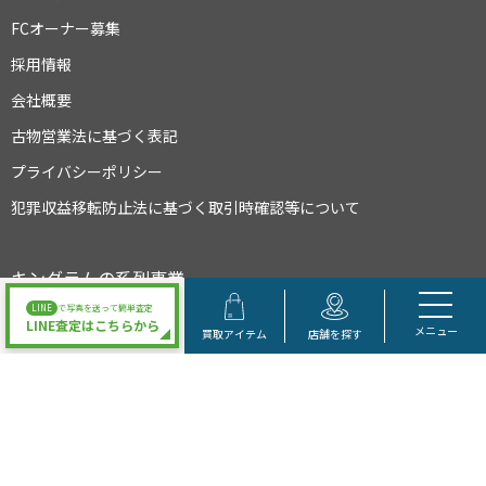
FCオーナー募集
採用情報
会社概要
古物営業法に基づく表記
プライバシーポリシー
犯罪収益移転防止法に基づく取引時確認等について
キングラムの系列事業
LINE
で写真を送って簡単査定
LINE査定はこちらから
メニュー
買取アイテム
店舗を探す
大阪府公安委員会許可 第622021504095号