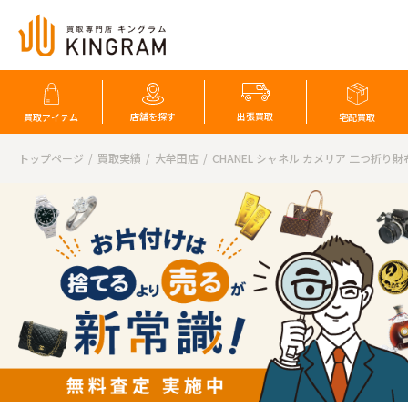
店舗を探す
出張買取
買取アイテム
宅配買取
トップページ
買取実績
大牟田店
CHANEL シャネル カメリア 二つ折り財