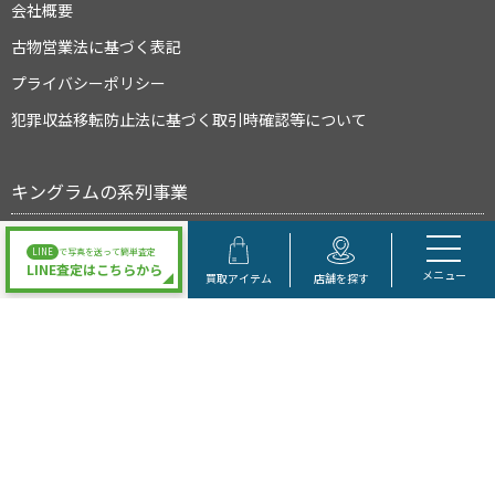
会社概要
古物営業法に基づく表記
プライバシーポリシー
犯罪収益移転防止法に基づく取引時確認等について
キングラムの系列事業
LINE
で写真を送って簡単査定
LINE査定はこちらから
メニュー
買取アイテム
店舗を探す
大阪府公安委員会許可 第622021504095号
Copyright © キングラム All Rights Reserved.