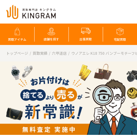
店舗を探す
出張買取
買取アイテム
宅配買取
トップページ
買取実績
六甲道店
ウノアエレ K18 750 バンブーモチーフ