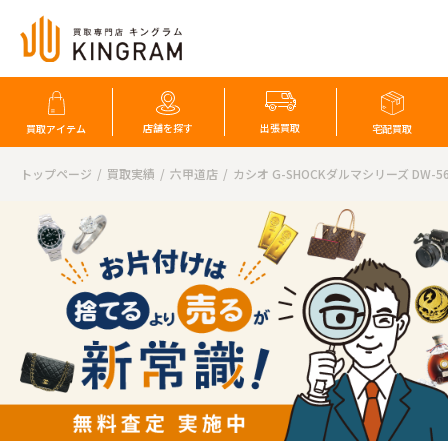
店舗を探す
出張買取
買取アイテム
宅配買取
トップページ
買取実績
六甲道店
カシオ G-SHOCKダルマシリーズ DW-56