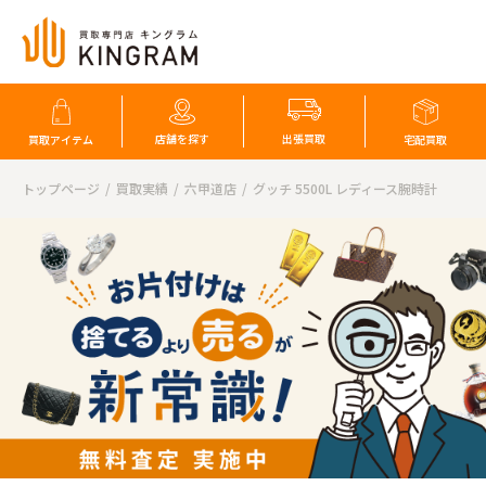
店舗を探す
出張買取
買取アイテム
宅配買取
トップページ
買取実績
六甲道店
グッチ 5500L レディース腕時計