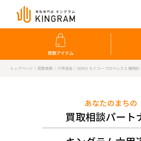
買取アイテム
トップページ
買取実績
六甲道店
SEIKO セイコー プロペックス 腕時計
あなたのまちの
買取相談パート