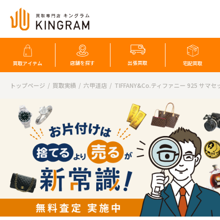
店舗を探す
出張買取
買取アイテム
宅配買取
トップページ
買取実績
六甲道店
TIFFANY&Co.ティファニー 925 サマ