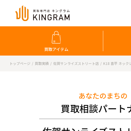
買取アイテム
トップページ
買取実績
佐賀サンライズストリート店
K18 喜平 ネック
あなたのまちの
買取相談パート