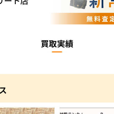
リート店
買取実績
レス