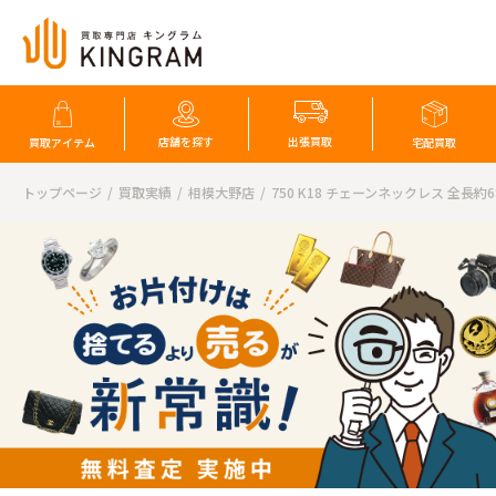
店舗を探す
出張買取
買取アイテム
宅配買取
トップページ
買取実績
相模大野店
750 K18 チェーンネックレス 全長約68