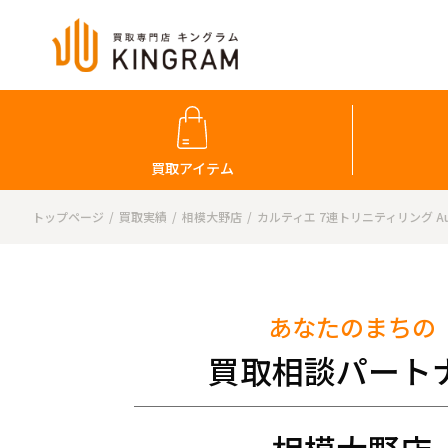
買取アイテム
トップページ
買取実績
相模大野店
カルティエ 7連トリニティリング Au7
あなたのまちの
買取相談パート