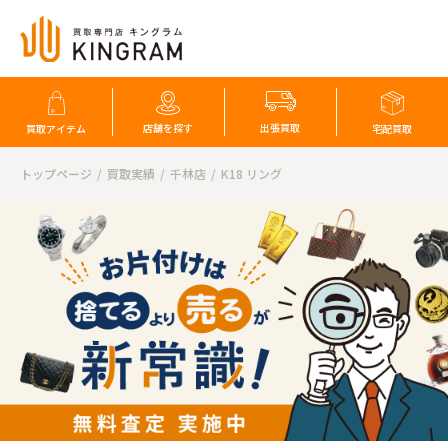
店舗を探す
出張買取
買取アイテム
宅配買取
トップページ
買取実績
千林店
K18 リング