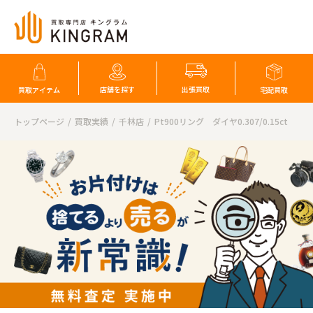
店舗を探す
出張買取
買取アイテム
宅配買取
トップページ
買取実績
千林店
Pt900リング ダイヤ0.307/0.15ct