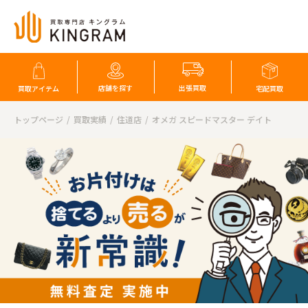
店舗を探す
出張買取
買取アイテム
宅配買取
トップページ
買取実績
住道店
オメガ スピードマスター デイト