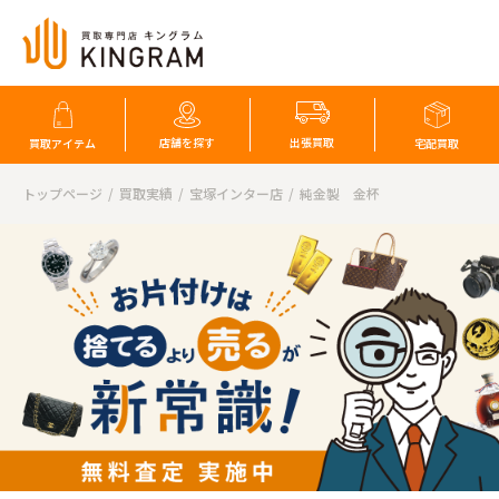
店舗を探す
出張買取
買取アイテム
宅配買取
トップページ
買取実績
宝塚インター店
純金製 金杯