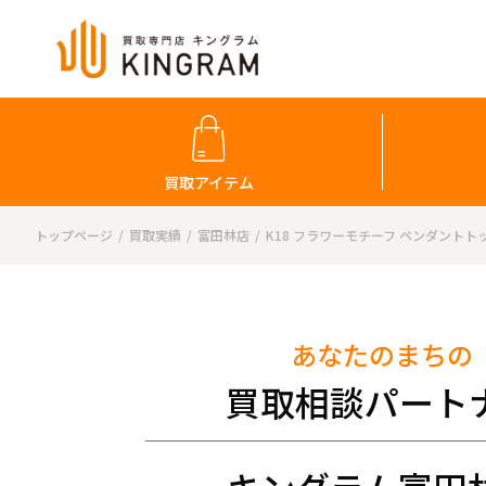
買取アイテム
トップページ
買取実績
富田林店
K18 フラワーモチーフ ペンダントト
あなたのまちの
買取相談パート