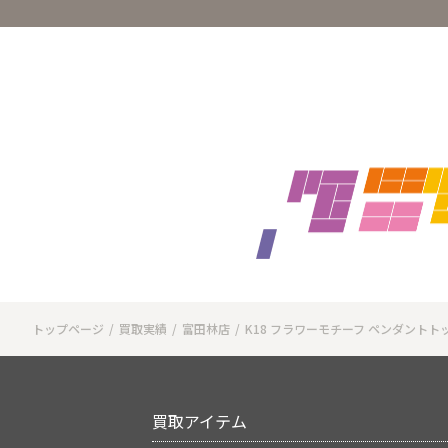
トップページ
買取実績
富田林店
K18 フラワーモチーフ ペンダントト
買取アイテム