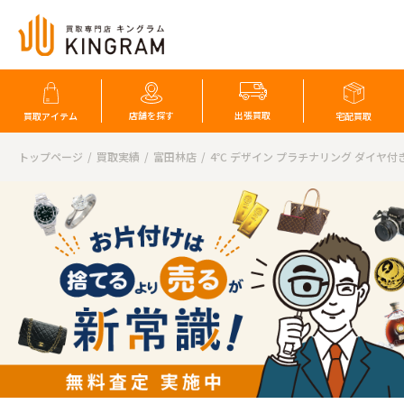
店舗を探す
出張買取
買取アイテム
宅配買取
トップページ
買取実績
富田林店
4℃ デザイン プラチナリング ダイヤ付