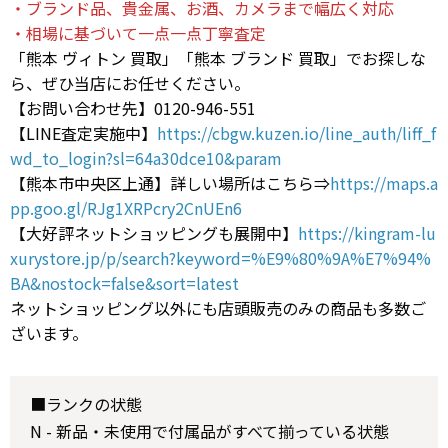
・ブランド品、貴金属、お酒、カメラまで幅広く対応
・相場に基づいて一点一点丁寧査定
「熊本 ヴィトン 買取」「熊本 ブランド 買取」でお探しな
ら、ぜひ当店にお任せください。
【お問い合わせ先】0120-946-551
【LINE査定実施中】
https://cbgw.kuzen.io/line_auth/liff_f
wd_to_login?sl=64a30dce10&param
【熊本市中央区上通】詳しい場所はこちら⇒
https://maps.a
pp.goo.gl/RJg1XRPcry2CnUEn6
【大好評ネットショッピングも展開中】
https://kingram-lu
xurystore.jp/p/search?keyword=%E9%80%9A%E7%94%
BA&nostock=false&sort=latest
ネットショッピング以外にも店頭販売のみの商品も多数ご
ざいます。
■ランクの状態
N - 新品・未使用で付属品がすべて揃っている状態