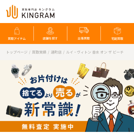
店舗を探す
出張買取
買取アイテム
宅配買取
トップページ
買取実績
通町店
ルイ・ヴィトン 香水 オン ザ ビーチ