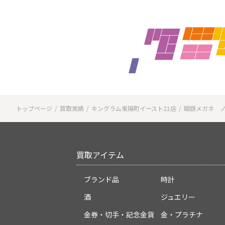
トップページ
買取実績
キングラム東陽町イースト21店
眼鏡メガネ 
買取アイテム
ブランド品
時計
酒
ジュエリー
金券・切手・記念金貨
金・プラチナ