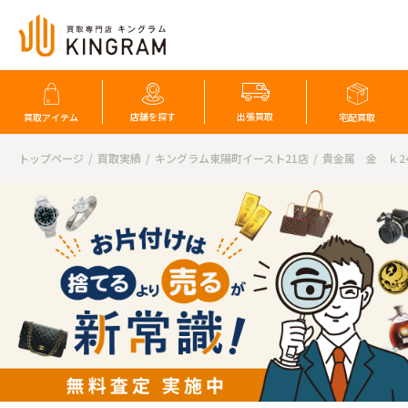
店舗を探す
出張買取
買取アイテム
宅配買取
トップページ
買取実績
キングラム東陽町イースト21店
貴金属 金 ｋ2