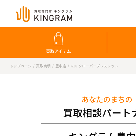
買取アイテム
トップページ
買取実績
豊中店
K18 クローバーブレスレット
あなたのまちの
買取相談パート