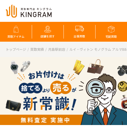
店舗を探す
出張買取
買取アイテム
宅配買取
トップページ
買取実績
月島駅前店
ルイ・ヴィトン モノグラム アルマBB(M