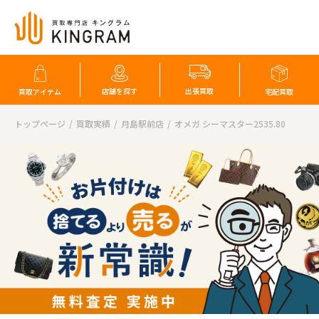
店舗を探す
出張買取
買取アイテム
宅配買取
トップページ
買取実績
月島駅前店
オメガ シーマスター2535.80