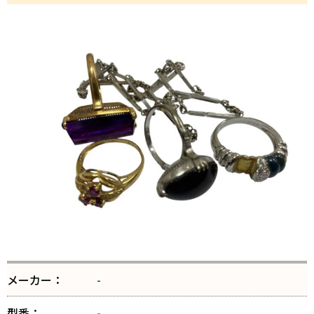
メーカー：
-
型番：
-