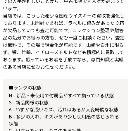
での入手が難しいことから、中古市場でも人気が高まって
います。
当店では、こうした希少な国産ウイスキーの買取を強化し
ております。未開封であれば、ラベルに傷みがあったり箱
が欠品していても査定可能です。コレクション整理や贈答
品の処分でお悩みの方も、ぜひ一度ご相談ください。査定
は無料で、その場で現金化が可能です。山崎や白州に限ら
ず、響、竹鶴、イチローズモルトなども積極的に買取して
おります。眠っているお酒を手放すなら、専門知識と実績
のある当店にぜひお任せください。
■ランクの状態
N - 新品・未使用で付属品がすべて揃っている状態
S - 新品同様の状態
A - わずかな浅いキズ、汚れはあるが大変綺麗な状態
B - 多少の汚れ、キズがあり少し使用感の感じられる
状態
C - 目立った汚れ、キズのある状態