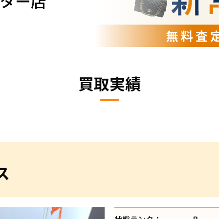
ター店
買取実績
ス