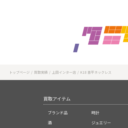
トップページ
買取実績
上田インター店
K18 喜平ネックレス
買取アイテム
ブランド品
時計
酒
ジュエリー