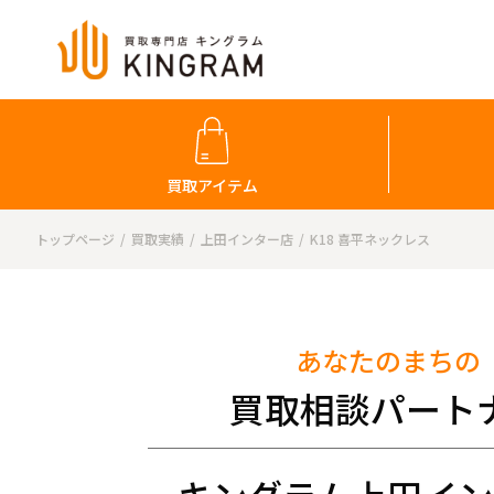
買取アイテム
トップページ
買取実績
上田インター店
K18 喜平ネックレス
あなたのまちの
買取相談パート