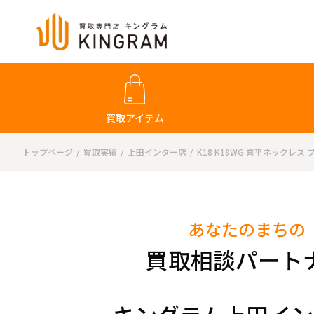
買取アイテム
トップページ
買取実績
上田インター店
K18 K18WG 喜平ネックレス
あなたのまちの
買取相談パート