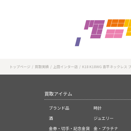
トップページ
買取実績
上田インター店
K18 K18WG 喜平ネックレス
買取アイテム
ブランド品
時計
酒
ジュエリー
金券・切手・記念金貨
金・プラチナ