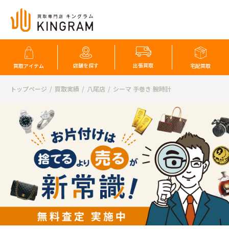
店舗を探す
出張買取
買取アイテム
宅配買取
トップページ
買取実績
八尾店
シーマ 手巻き 腕時計