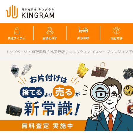
店舗を探す
出張買取
買取アイテム
宅配買取
トップページ
買取実績
祐天寺店
ロレックス オイスター プレスジョン 手巻き