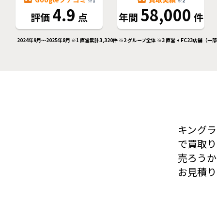
※1
※2
4.9
58,000
評価
点
年間
件
2024年9月～2025年8月 ※1 直営累計3,320件 ※2 グループ全体 ※3 直営 + FC23店舗（
キング
で買取り
売ろうか
お見積り