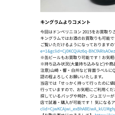
キングラムよりコメント
今回はドンペリニヨン 2015をお買取
キングラムではお酒のお買取りも可能で
ご覧いただけるようになっておりますの
e=1&gclid=Cj0KCQiAz6q-BhCfARIsAO
※缶ビールもお買取り可能です！お気軽
※持ち込み状況(大量持ち込みなど)や
注意)山崎・響・白州など背面ラベルに
認の程よろしくお願いいたします。
当店では「せっかく持って行ったのに値
行っていますので、お気軽にご利用くださ
探しているバッグや時計、ジュエリーが
店で試着・購入が可能です！ 気になる
clid=CjwKCAjwi_exBhA8EiwA_kU1M
【お取り寄せにつきまして】
https://ki