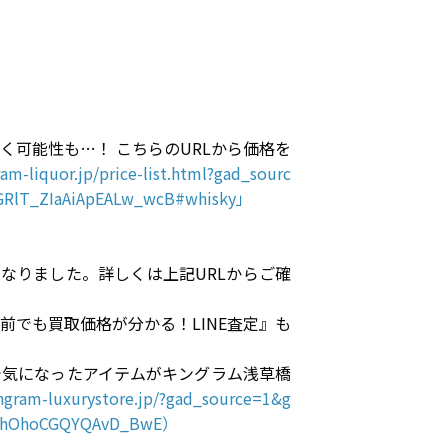
可能性も…！ こちらのURLから価格を
ram-liquor.jp/price-list.html?gad_sourc
GRlT_ZIaAiApEALw_wcB#whisky」
なりました。詳しくは上記URLからご確
でも買取価格が分かる！LINE査定』も
で気になったアイテムがキングラム浅草橋
ingram-luxurystore.jp/?gad_source=1&g
HyhOhoCGQYQAvD_BwE）