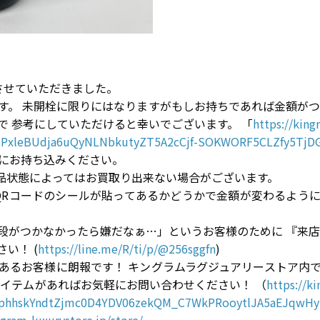
りさせていただきました。
す。 未開栓に限りにはなりますがもしお持ちであれば金額がつく
で 参考にしていただけると幸いでございます。 「
https://king
ezPxleBUdja6uQyNLNbkutyZT5A2cCjf-SOKWORF5CLZfy5TjD
にお持ち込みください。
商品状態によってはお買取り出来ない場合がございます。
QRコードのシールが貼ってあるかどうかで金額が変わるように
段がつかなかったら嫌だなぁ…」というお客様のために 『来店前
い！ (
https://line.me/R/ti/p/@256sggfn
)
あるお客様に朗報です！ キングラムラグジュアリーストア内
アイテムがあればお気軽にお問い合わせください！ （
https://k
ghphhskYndtZjmc0D4YDV06zekQM_C7WkPRooytlJA5aEJqw
ngram-luxurystore.jp/store/