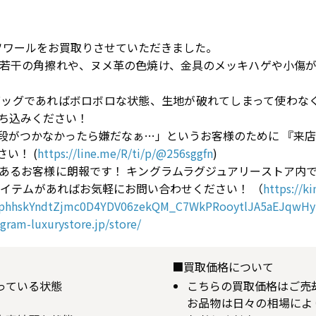
セソワールをお買取りさせていただきました。
若干の角擦れや、ヌメ革の色焼け、金具のメッキハゲや小傷
ッグであればボロボロな状態、生地が破れてしまって使わなくな
持ち込みください！
段がつかなかったら嫌だなぁ…」というお客様のために 『来店前
い！ (
https://line.me/R/ti/p/@256sggfn
)
あるお客様に朗報です！ キングラムラグジュアリーストア内
アイテムがあればお気軽にお問い合わせください！ （
https://k
hphhskYndtZjmc0D4YDV06zekQM_C7WkPRooytlJA5aEJqw
ngram-luxurystore.jp/store/
■買取価格について
揃っている状態
こちらの買取価格はご売
お品物は日々の相場によ