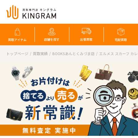
店舗を探す
出張買取
買取アイテム
宅配買取
トップページ
買取実績
BOOKSあんとくみづま店
エルメス スカーフ カレ 