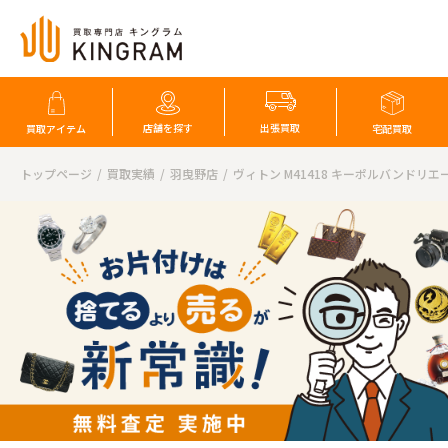
店舗を探す
出張買取
買取アイテム
宅配買取
トップページ
買取実績
羽曳野店
ヴィトン M41418 キーポルバンドリエ