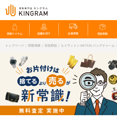
店舗を探す
出張買取
買取アイテム
宅配買取
トップページ
買取実績
羽曳野店
ルイヴィトン M67936 バッグチャーム