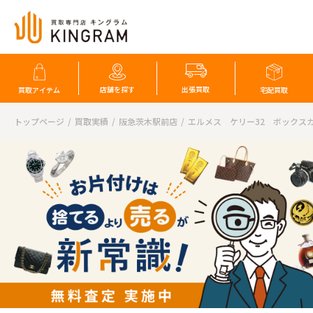
店舗を探す
出張買取
買取アイテム
宅配買取
トップページ
買取実績
阪急茨木駅前店
エルメス ケリー32 ボックス