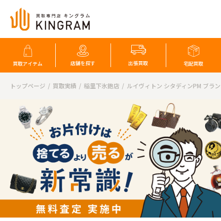
店舗を探す
出張買取
買取アイテム
宅配買取
トップページ
買取実績
稲里下氷鉋店
ルイヴィトン シタディンPM ブラ