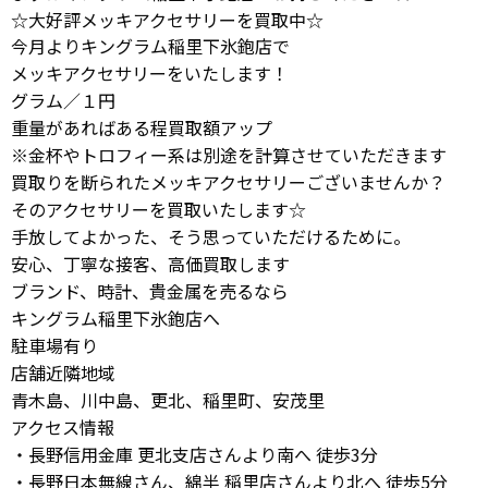
☆大好評メッキアクセサリーを買取中☆
今月よりキングラム稲里下氷鉋店で
メッキアクセサリーをいたします！
グラム／１円
重量があればある程買取額アップ
※金杯やトロフィー系は別途を計算させていただきます
買取りを断られたメッキアクセサリーございませんか？
そのアクセサリーを買取いたします☆
手放してよかった、そう思っていただけるために。
安心、丁寧な接客、高価買取します
ブランド、時計、貴金属を売るなら
キングラム稲里下氷鉋店へ
駐車場有り
店舗近隣地域
青木島、川中島、更北、稲里町、安茂里
アクセス情報
・長野信用金庫 更北支店さんより南へ 徒歩3分
・長野日本無線さん、綿半 稲里店さんより北へ 徒歩5分