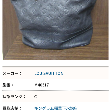
メーカー：
LOUISVUITTON
型番：
M40517
状態ランク：
C
買取店舗：
キングラム稲里下氷鉋店