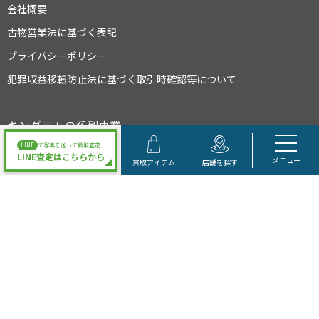
会社概要
古物営業法に基づく表記
プライバシーポリシー
犯罪収益移転防止法に基づく取引時確認等について
キングラムの系列事業
LINE
で写真を送って簡単査定
LINE査定はこちらから
メニュー
買取アイテム
店舗を探す
大阪府公安委員会許可 第622021504095号
Copyright © キングラム All Rights Reserved.