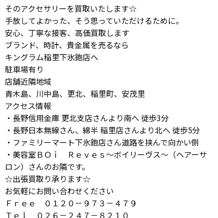
そのアクセサリーを買取いたします☆
手放してよかった、そう思っていただけるために。
安心、丁寧な接客、高価買取します
ブランド、時計、貴金属を売るなら
キングラム稲里下氷鉋店へ
駐車場有り
店舗近隣地域
青木島、川中島、更北、稲里町、安茂里
アクセス情報
・長野信用金庫 更北支店さんより南へ 徒歩3分
・長野日本無線さん、綿半 稲里店さんより北へ 徒歩5分
・ファミリーマート下氷鉋店さん道路を挟んで向かい側
・美容室ＢＯｉ Ｒｅｖｅｓ～ボイリーヴス～（ヘアーサ
ロン）さんのお隣です。
☆出張買取り承ります☆
お気軽にお問い合わせください
Ｆｒｅｅ ０１２０－９７３－４７９
Ｔｅｌ ０２６－２４７－８２１０