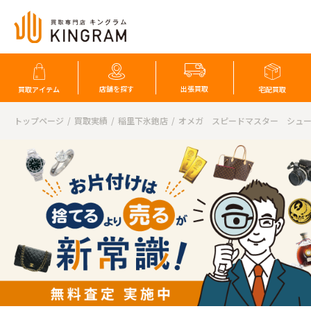
店舗を探す
出張買取
買取アイテム
宅配買取
トップページ
買取実績
稲里下氷鉋店
オメガ スピードマスター シュ