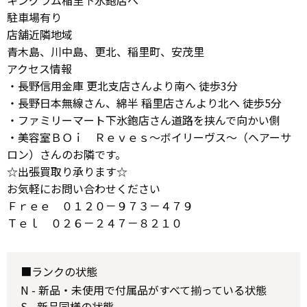
キングラム稲里下氷鉋店へ
駐車場有り
店舗近隣地域
青木島、川中島、更北、稲里町、安茂里
アクセス情報
・長野信用金庫 更北支店さんより南へ 徒歩3分
・長野日本無線さん、綿半 稲里店さんより北へ 徒歩5分
・ファミリーマート下氷鉋店さん道路を挟んで向かい側
・美容室ＢＯｉ Ｒｅｖｅｓ～ボイリーヴス～（ヘアーサ
ロン）さんのお隣です。
☆出張買取り承ります☆
お気軽にお問い合わせください
Ｆｒｅｅ ０１２０－９７３－４７９
Ｔｅｌ ０２６－２４７－８２１０
■ランクの状態
N - 新品・未使用で付属品がすべて揃っている状態
S - 新品同様の状態