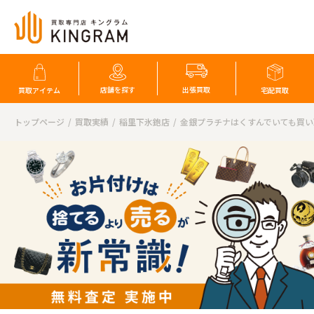
店舗を探す
出張買取
買取アイテム
宅配買取
トップページ
買取実績
稲里下氷鉋店
金銀プラチナはくすんでいても買い