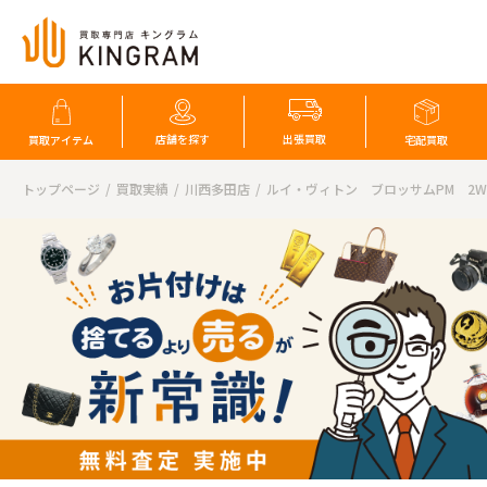
店舗を探す
出張買取
買取アイテム
宅配買取
トップページ
買取実績
川西多田店
ルイ・ヴィトン ブロッサムPM 2W