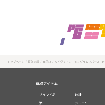
トップページ
買取実績
岸里店
ルイヴィトン モノグラムリバース M45
買取アイテム
ブランド品
時計
酒
ジュエリー