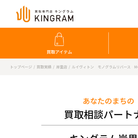
買取アイテム
トップページ
買取実績
岸里店
ルイヴィトン モノグラムリバース M45
あなたのまちの
買取相談パート