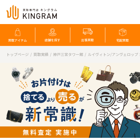
店舗を探す
出張買取
買取アイテム
宅配買取
トップページ
買取実績
神戸三宮タワー館
ルイヴィトン/アンヴェロップ 