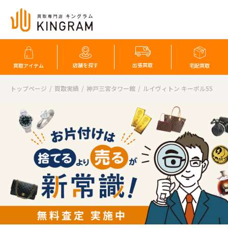
店舗を探す
出張買取
買取アイテム
宅配買取
トップページ
買取実績
神戸三宮タワー館
ルイヴィトン キーポル55